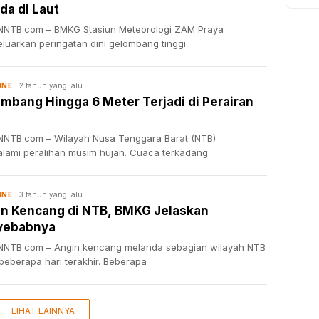
da di Laut
NTB.com – BMKG Stasiun Meteorologi ZAM Praya
luarkan peringatan dini gelombang tinggi
2 tahun yang lalu
INE
mbang Hingga 6 Meter Terjadi di Perairan
NTB.com – Wilayah Nusa Tenggara Barat (NTB)
lami peralihan musim hujan. Cuaca terkadang
3 tahun yang lalu
INE
n Kencang di NTB, BMKG Jelaskan
yebabnya
NTB.com – Angin kencang melanda sebagian wilayah NTB
beberapa hari terakhir. Beberapa
LIHAT LAINNYA