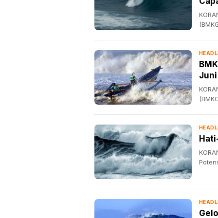
Capa
KORAN
(BMKG
HEADL
BMKG
Juni
KORAN
(BMKG
HEADL
Hati
KORAN
Potens
HEADL
Gelo