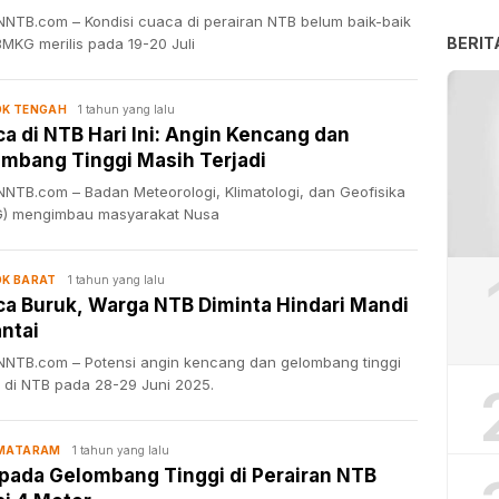
NTB.com – Kondisi cuaca di perairan NTB belum baik-baik
BERIT
BMKG merilis pada 19-20 Juli
1 tahun yang lalu
K TENGAH
a di NTB Hari Ini: Angin Kencang dan
mbang Tinggi Masih Terjadi
NTB.com – Badan Meteorologi, Klimatologi, dan Geofisika
) mengimbau masyarakat Nusa
1 tahun yang lalu
K BARAT
a Buruk, Warga NTB Diminta Hindari Mandi
antai
NTB.com – Potensi angin kencang dan gelombang tinggi
i di NTB pada 28-29 Juni 2025.
1 tahun yang lalu
 MATARAM
ada Gelombang Tinggi di Perairan NTB