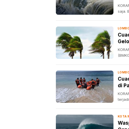
KORAN
saja. 
LOMBO
Cuac
Gelo
KORAN
(BMKG
LOMBO
Cuac
di P
KORAN
terjad
KOTA
Wasp