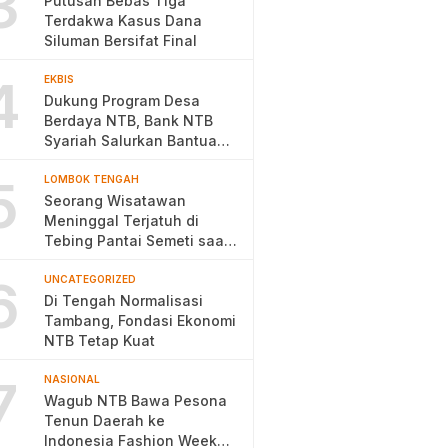
3
Putusan Bebas Tiga
Terdakwa Kasus Dana
Siluman Bersifat Final
4
EKBIS
Dukung Program Desa
Berdaya NTB, Bank NTB
Syariah Salurkan Bantuan
Budidaya Ayam Petelur
5
LOMBOK TENGAH
Seorang Wisatawan
Meninggal Terjatuh di
Tebing Pantai Semeti saat
Selfie
6
UNCATEGORIZED
Di Tengah Normalisasi
Tambang, Fondasi Ekonomi
NTB Tetap Kuat
7
NASIONAL
Wagub NTB Bawa Pesona
Tenun Daerah ke
Indonesia Fashion Week