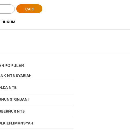
CARI
K HUKUM
ERPOPULER
ANK NTB SYARIAH
OLDA NTB
UNUNG RINJANI
UBERNUR NTB
ULKIEFLIMANSYAH