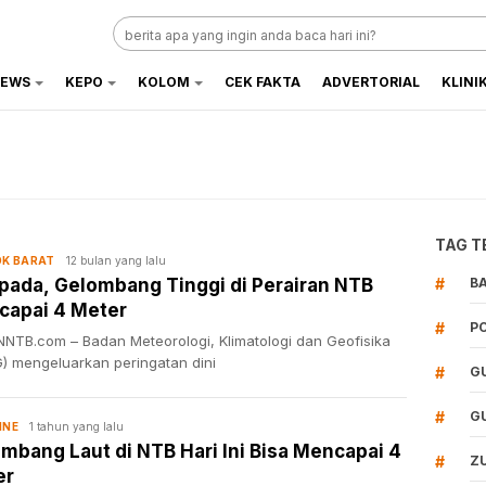
EWS
KEPO
KOLOM
CEK FAKTA
ADVERTORIAL
KLINI
TAG T
12 bulan yang lalu
K BARAT
ada, Gelombang Tinggi di Perairan NTB
#
B
apai 4 Meter
#
P
NTB.com – Badan Meteorologi, Klimatologi dan Geofisika
) mengeluarkan peringatan dini
#
G
#
G
1 tahun yang lalu
INE
mbang Laut di NTB Hari Ini Bisa Mencapai 4
#
Z
er