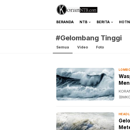
BERANDA
NTB
BERITA
HOTN
koranntb.com
#Gelombang Tinggi
Semua
Video
Foto
LOMBO
Wasp
Menc
KORAN
(BMKG
HEADL
Gelo
Met