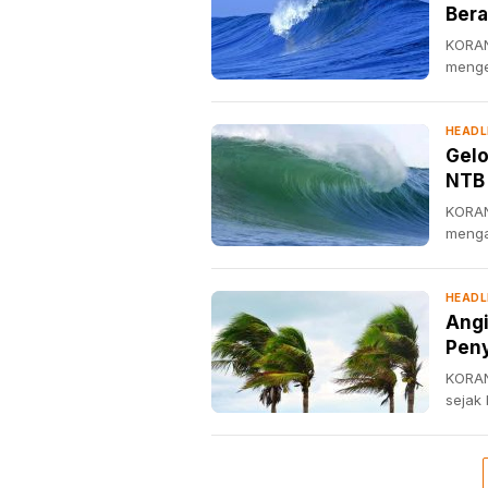
Bera
KORAN
menge
HEADL
Gelo
NTB
KORAN
menga
HEADL
Angi
Pen
KORAN
sejak 