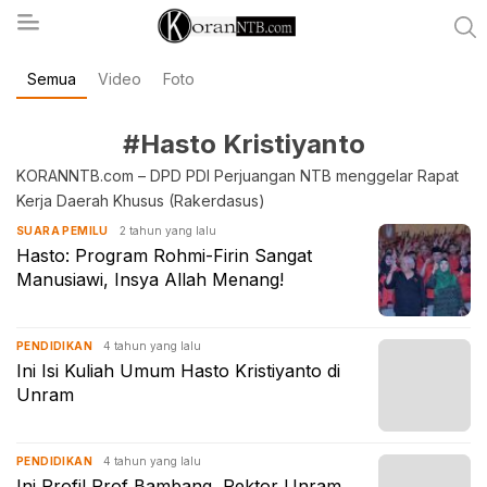
Semua
Video
Foto
koranntb.com
#Hasto Kristiyanto
KORANNTB.com – DPD PDI Perjuangan NTB menggelar Rapat
Kerja Daerah Khusus (Rakerdasus)
2 tahun yang lalu
SUARA PEMILU
Hasto: Program Rohmi-Firin Sangat
Manusiawi, Insya Allah Menang!
4 tahun yang lalu
PENDIDIKAN
Ini Isi Kuliah Umum Hasto Kristiyanto di
Unram
4 tahun yang lalu
PENDIDIKAN
Ini Profil Prof Bambang, Rektor Unram