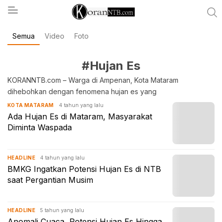
Semua
Video
Foto
koranntb.com
#Hujan Es
KORANNTB.com – Warga di Ampenan, Kota Mataram
dihebohkan dengan fenomena hujan es yang
4 tahun yang lalu
KOTA MATARAM
Ada Hujan Es di Mataram, Masyarakat
Diminta Waspada
4 tahun yang lalu
HEADLINE
BMKG Ingatkan Potensi Hujan Es di NTB
saat Pergantian Musim
5 tahun yang lalu
HEADLINE
Anomali Cuaca, Potensi Hujan Es Hingga