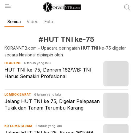
Semua
Video
Foto
koranntb.com
#HUT TNI ke-75
KORANNTB.com – Upacara peringatan HUT TNI ke-75 digelar
secara Nasional dipimpin oleh
6 tahun yang lalu
HEADLINE
HUT TNI ke-75, Danrem 162/WB: TNI
Harus Semakin Profesional
6 tahun yang lalu
LOMBOK BARAT
Jelang HUT TNI ke 75, Digelar Pelepasan
Tukik dan Tanam Terumbu Karang
6 tahun yang lalu
KOTA MATARAM
Jelang HUT TNI ke-75, Korem 162/WB