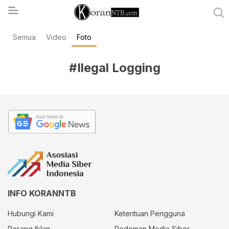
Semua
Video
Foto
koranntb.com
#Ilegal Logging
INFO KORANNTB
Hubungi Kami
Ketentuan Pengguna
Pasang Iklan
Pedoman Media Siber