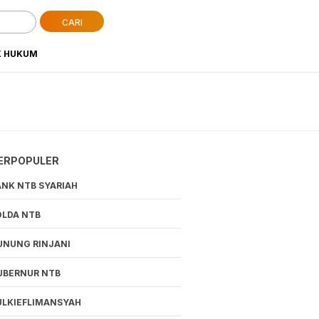
CARI
K HUKUM
ERPOPULER
ANK NTB SYARIAH
OLDA NTB
UNUNG RINJANI
UBERNUR NTB
ULKIEFLIMANSYAH