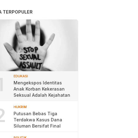
A TERPOPULER
1
EDUKASI
Mengekspos Identitas
Anak Korban Kekerasan
Seksual Adalah Kejahatan
2
HUKRIM
Putusan Bebas Tiga
Terdakwa Kasus Dana
Siluman Bersifat Final
POLITIK