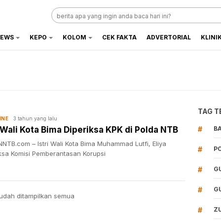
EWS
KEPO
KOLOM
CEK FAKTA
ADVERTORIAL
KLINI
TAG T
3 tahun yang lalu
INE
i Wali Kota Bima Diperiksa KPK di Polda NTB
#
B
NTB.com – Istri Wali Kota Bima Muhammad Lutfi, Eliya
#
P
iksa Komisi Pemberantasan Korupsi
#
G
#
G
udah ditampilkan semua
#
Z