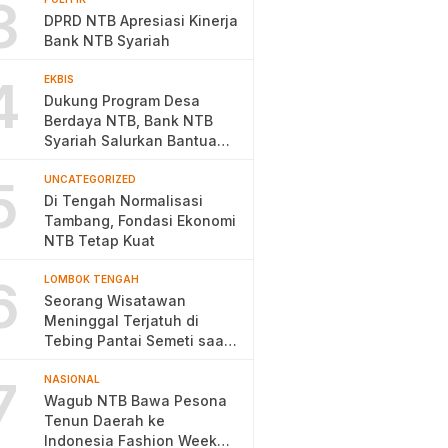
3
DPRD NTB Apresiasi Kinerja
Bank NTB Syariah
4
EKBIS
Dukung Program Desa
Berdaya NTB, Bank NTB
Syariah Salurkan Bantuan
Budidaya Ayam Petelur
5
UNCATEGORIZED
Di Tengah Normalisasi
Tambang, Fondasi Ekonomi
NTB Tetap Kuat
6
LOMBOK TENGAH
Seorang Wisatawan
Meninggal Terjatuh di
Tebing Pantai Semeti saat
Selfie
7
NASIONAL
Wagub NTB Bawa Pesona
Tenun Daerah ke
Indonesia Fashion Week