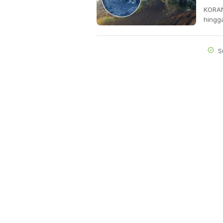
KORAN
hingg
S