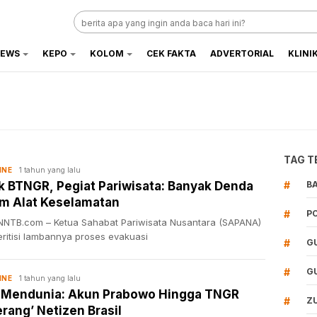
EWS
KEPO
KOLOM
CEK FAKTA
ADVERTORIAL
KLINI
TAG T
1 tahun yang lalu
INE
ik BTNGR, Pegiat Pariwisata: Banyak Denda
#
B
m Alat Keselamatan
#
P
NTB.com – Ketua Sahabat Pariwisata Nusantara (SAPANA)
ritisi lambannya proses evakuasi
#
G
#
G
1 tahun yang lalu
INE
 Mendunia: Akun Prabowo Hingga TNGR
#
Z
erang’ Netizen Brasil