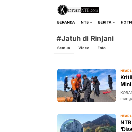
BERANDA
NTB
BERITA
HOTN
koranntb.com
#Jatuh di Rinjani
Semua
Video
Foto
HEADL
Krit
Mini
KORAN
menge
HEADL
NTB
‘Dis