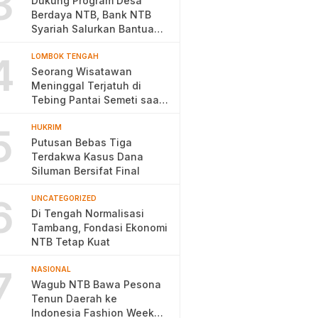
3
Dukung Program Desa
Berdaya NTB, Bank NTB
Syariah Salurkan Bantuan
Budidaya Ayam Petelur
4
LOMBOK TENGAH
Seorang Wisatawan
Meninggal Terjatuh di
Tebing Pantai Semeti saat
Selfie
5
HUKRIM
Putusan Bebas Tiga
Terdakwa Kasus Dana
Siluman Bersifat Final
6
UNCATEGORIZED
Di Tengah Normalisasi
Tambang, Fondasi Ekonomi
NTB Tetap Kuat
7
NASIONAL
Wagub NTB Bawa Pesona
Tenun Daerah ke
Indonesia Fashion Week