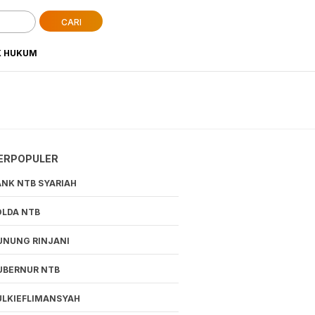
CARI
K HUKUM
ERPOPULER
ANK NTB SYARIAH
OLDA NTB
UNUNG RINJANI
UBERNUR NTB
ULKIEFLIMANSYAH