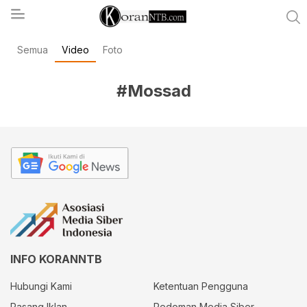
Semua
Video
Foto
koranntb.com
#Mossad
INFO KORANNTB
Hubungi Kami
Ketentuan Pengguna
Pasang Iklan
Pedoman Media Siber