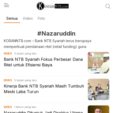
Semua
Video
Foto
koranntb.com
#Nazaruddin
KORANNTB.com – Bank NTB Syariah terus berupaya
memperkuat pendanaan ritel (retail funding) guna
5 bulan yang lalu
EKBIS
Bank NTB Syariah Fokus Perbesar Dana
Ritel untuk Efisiensi Biaya
5 bulan yang lalu
EKBIS
Kinerja Bank NTB Syariah Masih Tumbuh
Meski Laba Turun
1 tahun yang lalu
EKBIS
Nazaruddin Ditunjuk Jadi Direktur Utama