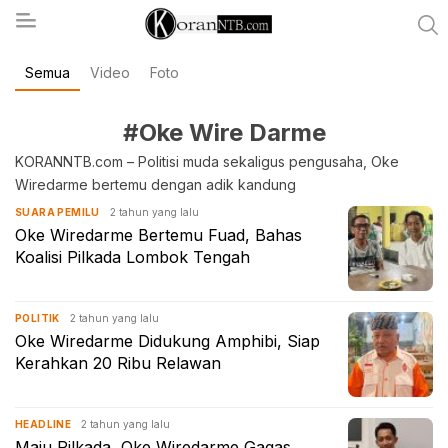
Semua
Video
Foto
koranntb.com
#Oke Wire Darme
KORANNTB.com – Politisi muda sekaligus pengusaha, Oke
Wiredarme bertemu dengan adik kandung
2 tahun yang lalu
SUARA PEMILU
Oke Wiredarme Bertemu Fuad, Bahas
Koalisi Pilkada Lombok Tengah
2 tahun yang lalu
POLITIK
Oke Wiredarme Didukung Amphibi, Siap
Kerahkan 20 Ribu Relawan
2 tahun yang lalu
HEADLINE
Maju Pilkada, Oke Wiredarme Gagas