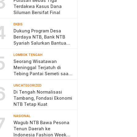
3
Putusan Bebas Tiga
Terdakwa Kasus Dana
Siluman Bersifat Final
4
EKBIS
Dukung Program Desa
Berdaya NTB, Bank NTB
Syariah Salurkan Bantuan
Budidaya Ayam Petelur
5
LOMBOK TENGAH
Seorang Wisatawan
Meninggal Terjatuh di
Tebing Pantai Semeti saat
Selfie
6
UNCATEGORIZED
Di Tengah Normalisasi
Tambang, Fondasi Ekonomi
NTB Tetap Kuat
7
NASIONAL
Wagub NTB Bawa Pesona
Tenun Daerah ke
Indonesia Fashion Week