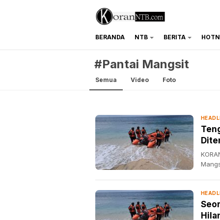
BERANDA
NTB
BERITA
HOTN
koranntb.com
#Pantai Mangsit
Semua
Video
Foto
HEADL
Teng
Dite
KORAN
Mangs
HEADL
Seor
Hila