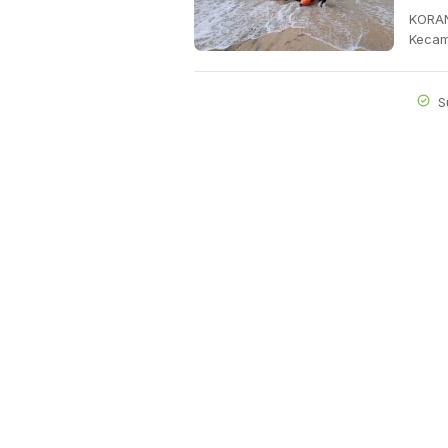
KORAN
Kecam
S