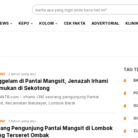
EWS
KEPO
KOLOM
CEK FAKTA
ADVERTORIAL
KLINI
TAG T
2 tahun yang lalu
INE
gelam di Pantai Mangsit, Jenazah Irhami
#
B
mukan di Sekotong
#
P
NTB.com – Irhami (38) seorang pengunjung Pantai
it, Kecamatan Batulayar, Lombok Barat
#
G
#
G
2 tahun yang lalu
INE
ang Pengunjung Pantai Mangsit di Lombok
#
Z
ng Terseret Ombak