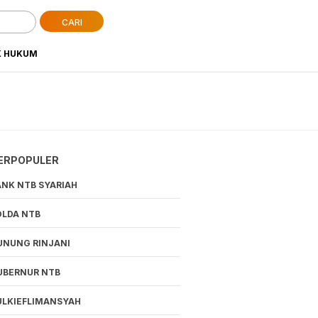
CARI
K HUKUM
ERPOPULER
ANK NTB SYARIAH
OLDA NTB
UNUNG RINJANI
UBERNUR NTB
ULKIEFLIMANSYAH