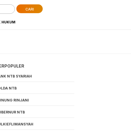
CARI
K HUKUM
ERPOPULER
ANK NTB SYARIAH
OLDA NTB
UNUNG RINJANI
UBERNUR NTB
ULKIEFLIMANSYAH