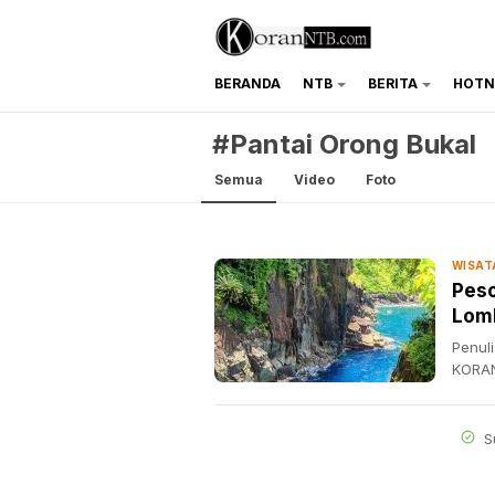
BERANDA
NTB
BERITA
HOTN
koranntb.com
#Pantai Orong Bukal
Semua
Video
Foto
WISAT
Peso
Lom
Penuli
KORAN
S