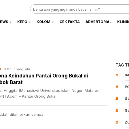
EWS
KEPO
KOLOM
CEK FAKTA
ADVERTORIAL
KLINI
TAG T
3 tahun yang lalu
A
na Keindahan Pantai Orong Bukal di
#
B
bok Barat
#
P
s: Anggita (Mahasiswi Universitas Islam Negeri Mataram)
NTB.com – Pantai Orong Bukal
#
G
#
G
udah ditampilkan semua
#
Z