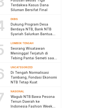
3
Putusan Bebas Tiga
Terdakwa Kasus Dana
Siluman Bersifat Final
4
EKBIS
Dukung Program Desa
Berdaya NTB, Bank NTB
Syariah Salurkan Bantuan
Budidaya Ayam Petelur
5
LOMBOK TENGAH
Seorang Wisatawan
Meninggal Terjatuh di
Tebing Pantai Semeti saat
Selfie
6
UNCATEGORIZED
Di Tengah Normalisasi
Tambang, Fondasi Ekonomi
NTB Tetap Kuat
7
NASIONAL
Wagub NTB Bawa Pesona
Tenun Daerah ke
Indonesia Fashion Week