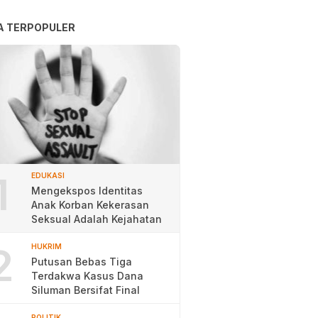
A TERPOPULER
1
EDUKASI
Mengekspos Identitas
Anak Korban Kekerasan
Seksual Adalah Kejahatan
2
HUKRIM
Putusan Bebas Tiga
Terdakwa Kasus Dana
Siluman Bersifat Final
POLITIK