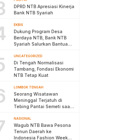
3
DPRD NTB Apresiasi Kinerja
Bank NTB Syariah
4
EKBIS
Dukung Program Desa
Berdaya NTB, Bank NTB
Syariah Salurkan Bantuan
Budidaya Ayam Petelur
5
UNCATEGORIZED
Di Tengah Normalisasi
Tambang, Fondasi Ekonomi
NTB Tetap Kuat
6
LOMBOK TENGAH
Seorang Wisatawan
Meninggal Terjatuh di
Tebing Pantai Semeti saat
Selfie
7
NASIONAL
Wagub NTB Bawa Pesona
Tenun Daerah ke
Indonesia Fashion Week