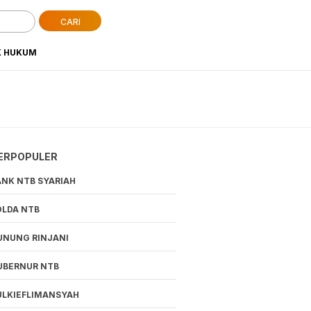
CARI
K HUKUM
ERPOPULER
ANK NTB SYARIAH
OLDA NTB
UNUNG RINJANI
UBERNUR NTB
ULKIEFLIMANSYAH