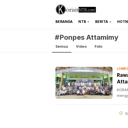
BERANDA
NTB
BERITA
HOTN
koranntb.com
#Ponpes Attamimy
Semua
Video
Foto
LOMBO
Rawa
Atta
KORAN
mengge
S