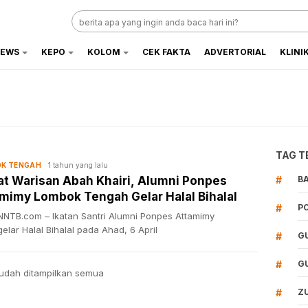
EWS
KEPO
KOLOM
CEK FAKTA
ADVERTORIAL
KLINI
TAG T
1 tahun yang lalu
K TENGAH
t Warisan Abah Khairi, Alumni Ponpes
#
B
mimy Lombok Tengah Gelar Halal Bihalal
#
P
NTB.com – Ikatan Santri Alumni Ponpes Attamimy
lar Halal Bihalal pada Ahad, 6 April
#
G
#
G
udah ditampilkan semua
#
Z