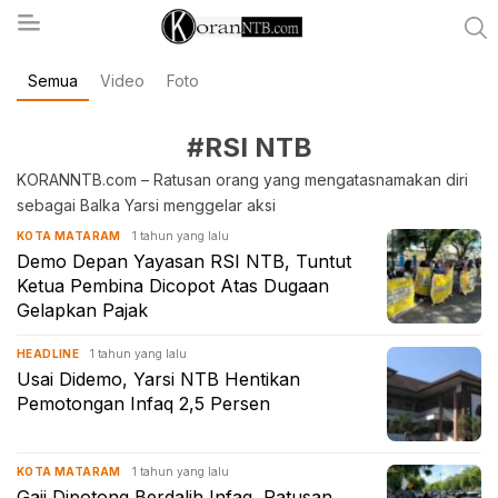
Semua
Video
Foto
koranntb.com
#RSI NTB
KORANNTB.com – Ratusan orang yang mengatasnamakan diri
sebagai Balka Yarsi menggelar aksi
1 tahun yang lalu
KOTA MATARAM
Demo Depan Yayasan RSI NTB, Tuntut
Ketua Pembina Dicopot Atas Dugaan
Gelapkan Pajak
1 tahun yang lalu
HEADLINE
Usai Didemo, Yarsi NTB Hentikan
Pemotongan Infaq 2,5 Persen
1 tahun yang lalu
KOTA MATARAM
Gaji Dipotong Berdalih Infaq, Ratusan