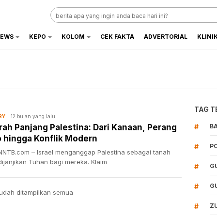
EWS
KEPO
KOLOM
CEK FAKTA
ADVERTORIAL
KLINI
TAG T
12 bulan yang lalu
RY
rah Panjang Palestina: Dari Kanaan, Perang
#
B
b hingga Konflik Modern
#
P
NTB.com – Israel menganggap Palestina sebagai tanah
ijanjikan Tuhan bagi mereka. Klaim
#
G
#
G
udah ditampilkan semua
#
Z