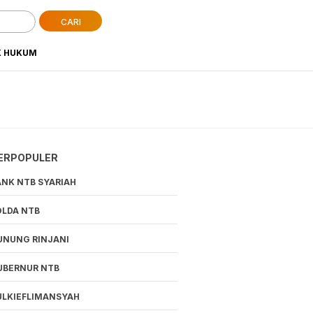
CARI
K HUKUM
ERPOPULER
ANK NTB SYARIAH
OLDA NTB
UNUNG RINJANI
UBERNUR NTB
ULKIEFLIMANSYAH