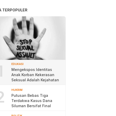
A TERPOPULER
1
EDUKASI
Mengekspos Identitas
Anak Korban Kekerasan
Seksual Adalah Kejahatan
2
HUKRIM
Putusan Bebas Tiga
Terdakwa Kasus Dana
Siluman Bersifat Final
POLITIK