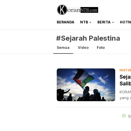
BERANDA
NTB
BERITA
HOTN
koranntb.com
#Sejarah Palestina
Semua
Video
Foto
HISTO
Seja
Sali
KORAN
yang d
S