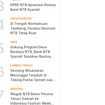
3
DPRD NTB Apresiasi Kinerja
Bank NTB Syariah
4
UNCATEGORIZED
Di Tengah Normalisasi
Tambang, Fondasi Ekonomi
NTB Tetap Kuat
5
EKBIS
Dukung Program Desa
Berdaya NTB, Bank NTB
Syariah Salurkan Bantuan
Budidaya Ayam Petelur
6
LOMBOK TENGAH
Seorang Wisatawan
Meninggal Terjatuh di
Tebing Pantai Semeti saat
Selfie
7
NASIONAL
Wagub NTB Bawa Pesona
Tenun Daerah ke
Indonesia Fashion Week