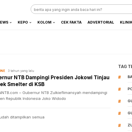
EWS
KEPO
KOLOM
CEK FAKTA
ADVERTORIAL
KLINI
TAG T
3 tahun yang lalu
INE
rnur NTB Dampingi Presiden Jokowi Tinjau
#
B
ek Smelter di KSB
#
P
NTB.com – Gubernur NTB Zulkieflimansyah mendampingi
den Republik Indonesia Joko Widodo
#
G
#
G
udah ditampilkan semua
#
Z