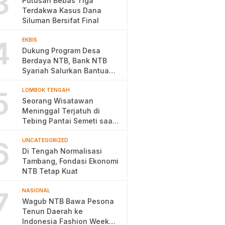
3
Putusan Bebas Tiga
Terdakwa Kasus Dana
Siluman Bersifat Final
4
EKBIS
Dukung Program Desa
Berdaya NTB, Bank NTB
Syariah Salurkan Bantuan
Budidaya Ayam Petelur
5
LOMBOK TENGAH
Seorang Wisatawan
Meninggal Terjatuh di
Tebing Pantai Semeti saat
Selfie
6
UNCATEGORIZED
Di Tengah Normalisasi
Tambang, Fondasi Ekonomi
NTB Tetap Kuat
7
NASIONAL
Wagub NTB Bawa Pesona
Tenun Daerah ke
Indonesia Fashion Week