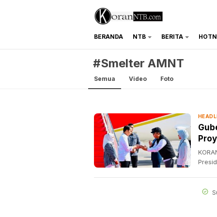
BERANDA
NTB
BERITA
HOTN
koranntb.com
#Smelter AMNT
Semua
Video
Foto
HEADL
Gube
Proy
KORAN
Presi
S