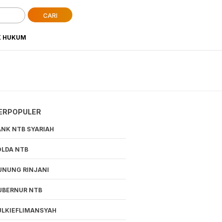
CARI
K HUKUM
ERPOPULER
ANK NTB SYARIAH
OLDA NTB
UNUNG RINJANI
UBERNUR NTB
ULKIEFLIMANSYAH