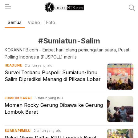
Semua
Video
Foto
koranntb.com
#Sumiatun-Salim
KORANNTB.com – Empat hari jelang pemungutan suara, Pusat
Polling Indonesia (PUSPOLL) merilis
2 tahun yang lalu
HEADLINE
Survei Terbaru Puspoll: Sumiatun-Ibnu
Salim Diprediksi Menang di Pilkada Lobar
2 tahun yang lalu
LOMBOK BARAT
Momen Rocky Gerung Dibawa ke Gerung
Lombok Barat
2 tahun yang lalu
SUARA PEMILU
Paket Manis Daftar KPU Lombok Barat,