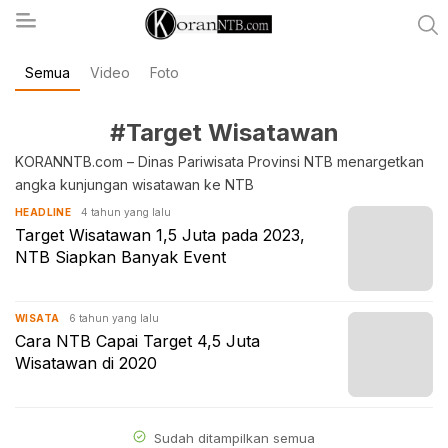
Semua
Video
Foto
koranntb.com
#Target Wisatawan
KORANNTB.com – Dinas Pariwisata Provinsi NTB menargetkan
angka kunjungan wisatawan ke NTB
4 tahun yang lalu
HEADLINE
Target Wisatawan 1,5 Juta pada 2023,
NTB Siapkan Banyak Event
6 tahun yang lalu
WISATA
Cara NTB Capai Target 4,5 Juta
Wisatawan di 2020
Sudah ditampilkan semua