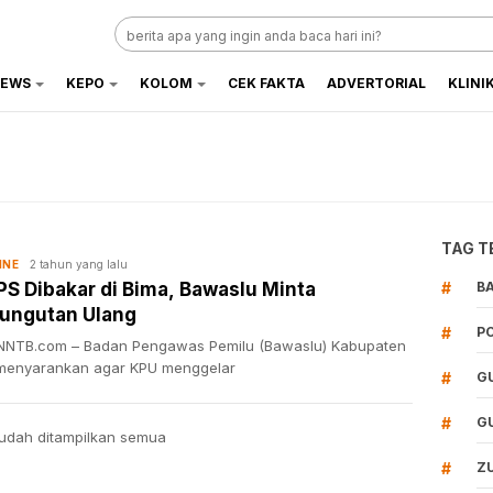
EWS
KEPO
KOLOM
CEK FAKTA
ADVERTORIAL
KLINI
TAG T
2 tahun yang lalu
INE
PS Dibakar di Bima, Bawaslu Minta
#
B
ungutan Ulang
#
P
NTB.com – Badan Pengawas Pemilu (Bawaslu) Kabupaten
menyarankan agar KPU menggelar
#
G
#
G
udah ditampilkan semua
#
Z