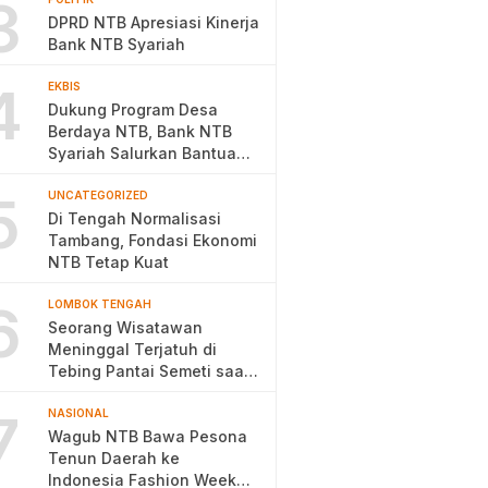
3
DPRD NTB Apresiasi Kinerja
Bank NTB Syariah
4
EKBIS
Dukung Program Desa
Berdaya NTB, Bank NTB
Syariah Salurkan Bantuan
Budidaya Ayam Petelur
5
UNCATEGORIZED
Di Tengah Normalisasi
Tambang, Fondasi Ekonomi
NTB Tetap Kuat
6
LOMBOK TENGAH
Seorang Wisatawan
Meninggal Terjatuh di
Tebing Pantai Semeti saat
Selfie
7
NASIONAL
Wagub NTB Bawa Pesona
Tenun Daerah ke
Indonesia Fashion Week