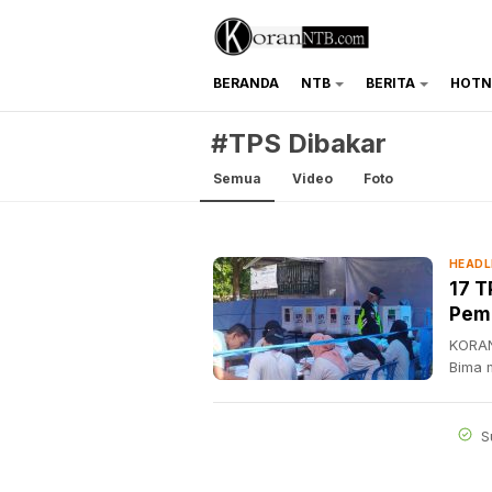
BERANDA
NTB
BERITA
HOTN
koranntb.com
#TPS Dibakar
Semua
Video
Foto
HEADL
17 T
Pem
KORAN
Bima 
S