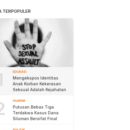
A TERPOPULER
1
EDUKASI
Mengekspos Identitas
Anak Korban Kekerasan
Seksual Adalah Kejahatan
2
HUKRIM
Putusan Bebas Tiga
Terdakwa Kasus Dana
Siluman Bersifat Final
POLITIK