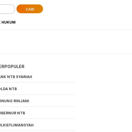
CARI
K HUKUM
ERPOPULER
ANK NTB SYARIAH
OLDA NTB
UNUNG RINJANI
UBERNUR NTB
ULKIEFLIMANSYAH