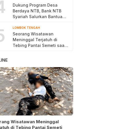
4
Dukung Program Desa
Berdaya NTB, Bank NTB
Syariah Salurkan Bantuan
Budidaya Ayam Petelur
5
LOMBOK TENGAH
Seorang Wisatawan
Meninggal Terjatuh di
Tebing Pantai Semeti saat
Selfie
INE
rang Wisatawan Meninggal
atuh di Tebing Pantai Semeti