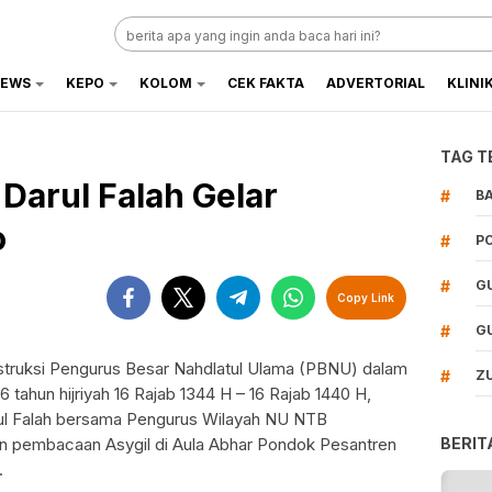
EWS
KEPO
KOLOM
CEK FAKTA
ADVERTORIAL
KLINI
TAG T
Darul Falah Gelar
#
B
o
#
P
#
G
Copy Link
#
G
nstruksi Pengurus Besar Nahdlatul Ulama (PBNU) dalam
#
Z
tahun hijriyah 16 Rajab 1344 H – 16 Rajab 1440 H,
l Falah
bersama Pengurus Wilayah NU NTB
 dan pembacaan Asygil di Aula Abhar Pondok Pesantren
BERIT
.