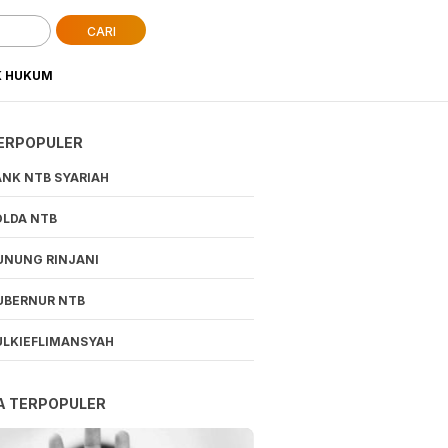
CARI
K HUKUM
ERPOPULER
ANK NTB SYARIAH
OLDA NTB
UNUNG RINJANI
UBERNUR NTB
ULKIEFLIMANSYAH
A TERPOPULER