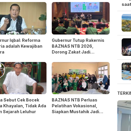
saat
nur Iqbal: Reforma
Gubernur Tutup Rakernis
ia adalah Kewajiban
BAZNAS NTB 2026,
ra
Dorong Zakat Jadi
Kekuatan Pengentasan
Kemiskinan
TERKI
a Sebut Cek Bocek
BAZNAS NTB Perluas
a Khayalan, Tidak Ada
Pelatihan Vokasional,
 Sejarah Leluhur
Siapkan Mustahik Jadi
Wirausaha