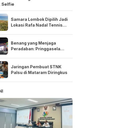
 Selfie
Samara Lombok Dipilih Jadi
Lokasi Rafa Nadal Tennis
Center Pertama di Asia
Tenggara
Benang yang Menjaga
Peradaban: Pringgasela
Menenun Masa Depan NTB
Jaringan Pembuat STNK
Palsu di Mataram Diringkus
NI