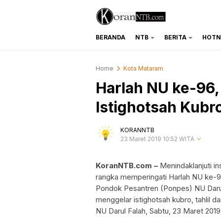
BERANDA
NTB
BERITA
HOTN
koranntb.com
Home
Kota Mataram
Harlah NU ke-96, 
Istighotsah Kubr
KORANNTB
23 Maret 2019 10:52 WITA
KoranNTB.com –
Menindaklanjuti i
rangka memperingati Harlah NU ke-96 
Pondok Pesantren (Ponpes) NU Daru
menggelar istighotsah kubro, tahlil
NU Darul Falah, Sabtu, 23 Maret 2019