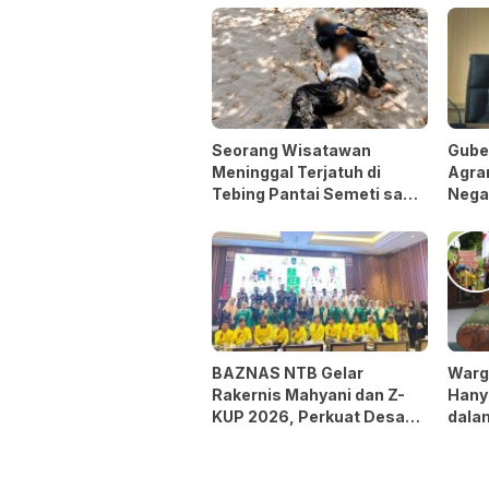
Seorang Wisatawan
Guber
Meninggal Terjatuh di
Agrar
Tebing Pantai Semeti saat
Nega
Selfie
BAZNAS NTB Gelar
Warg
Rakernis Mahyani dan Z-
Hany
KUP 2026, Perkuat Desa
dalam
Berdaya