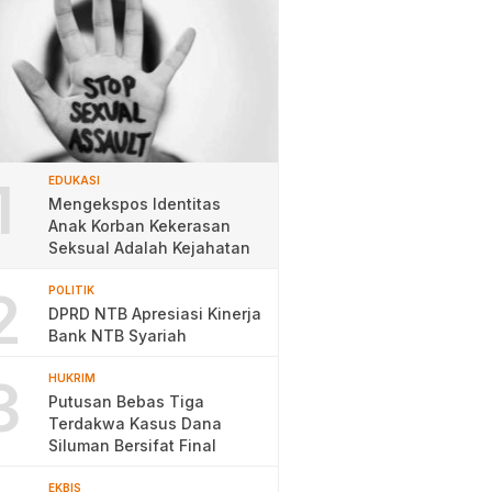
1
EDUKASI
Mengekspos Identitas
Anak Korban Kekerasan
Seksual Adalah Kejahatan
2
POLITIK
DPRD NTB Apresiasi Kinerja
Bank NTB Syariah
3
HUKRIM
Putusan Bebas Tiga
Terdakwa Kasus Dana
Siluman Bersifat Final
EKBIS