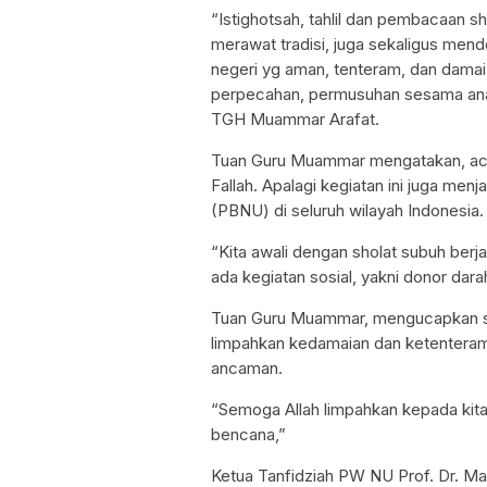
“Istighotsah, tahlil dan pembacaan sh
merawat tradisi, juga sekaligus mend
negeri yg aman, tenteram, dan damai, 
perpecahan, permusuhan sesama ana
TGH Muammar Arafat.
Tuan Guru Muammar mengatakan, acar
Fallah. Apalagi kegiatan ini juga menj
(PBNU) di seluruh wilayah Indonesia.
“Kita awali dengan sholat subuh berjam
ada kegiatan sosial, yakni donor dara
Tuan Guru Muammar, mengucapkan se
limpahkan kedamaian dan ketenteraman
ancaman.
“Semoga Allah limpahkan kepada kita
bencana,”
Ketua Tanfidziah PW NU Prof. Dr. Ma