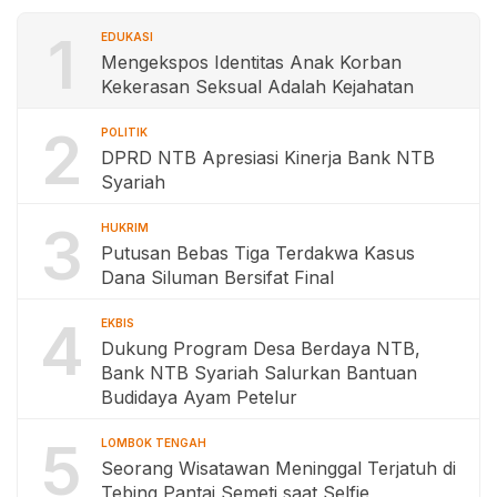
1
EDUKASI
Mengekspos Identitas Anak Korban
Kekerasan Seksual Adalah Kejahatan
2
POLITIK
DPRD NTB Apresiasi Kinerja Bank NTB
Syariah
3
HUKRIM
Putusan Bebas Tiga Terdakwa Kasus
Dana Siluman Bersifat Final
4
EKBIS
Dukung Program Desa Berdaya NTB,
Bank NTB Syariah Salurkan Bantuan
Budidaya Ayam Petelur
5
LOMBOK TENGAH
Seorang Wisatawan Meninggal Terjatuh di
Tebing Pantai Semeti saat Selfie