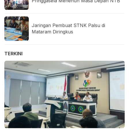
Pringgasela Menenun Masa Depan NTB
Jaringan Pembuat STNK Palsu di
Mataram Diringkus
TERKINI