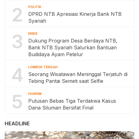
2
POLITIK
DPRD NTB Apresiasi Kinerja Bank NTB
Syariah
3
EKBIS
Dukung Program Desa Berdaya NTB,
Bank NTB Syariah Salurkan Bantuan
Budidaya Ayam Petelur
4
LOMBOK TENGAH
Seorang Wisatawan Meninggal Terjatuh di
Tebing Pantai Semeti saat Selfie
5
HUKRIM
Putusan Bebas Tiga Terdakwa Kasus
Dana Siluman Bersifat Final
HEADLINE