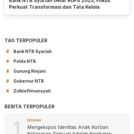
Bank NTB Syariah Gelar RUPS 2025, Fokus
Perkuat Transformasi dan Tata Kelola
TAG TERPOPULER
Bank NTB Syariah
#
Polda NTB
#
Gunung Rinjani
#
Gubernur NTB
#
Zulkieflimansyah
#
BERITA TERPOPULER
1
EDUKASI
Mengekspos Identitas Anak Korban
Kekerasan Seksual Adalah Kejahatan