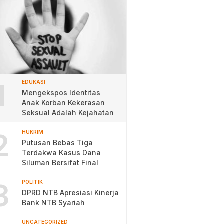
1
EDUKASI
Mengekspos Identitas
Anak Korban Kekerasan
Seksual Adalah Kejahatan
2
HUKRIM
Putusan Bebas Tiga
Terdakwa Kasus Dana
Siluman Bersifat Final
3
POLITIK
DPRD NTB Apresiasi Kinerja
Bank NTB Syariah
UNCATEGORIZED