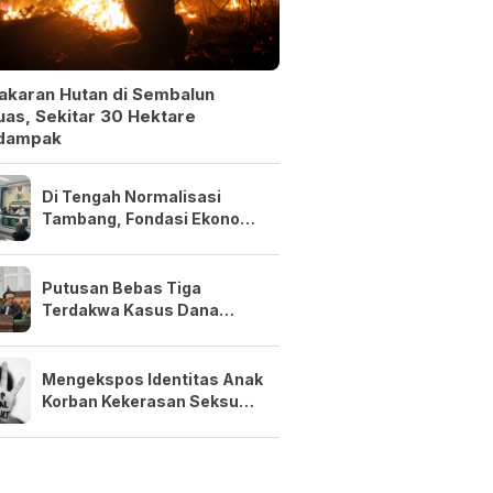
akaran Hutan di Sembalun
as, Sekitar 30 Hektare
dampak
Di Tengah Normalisasi
Tambang, Fondasi Ekonomi
NTB Tetap Kuat
Putusan Bebas Tiga
Terdakwa Kasus Dana
Siluman Bersifat Final
Mengekspos Identitas Anak
Korban Kekerasan Seksual
Adalah Kejahatan