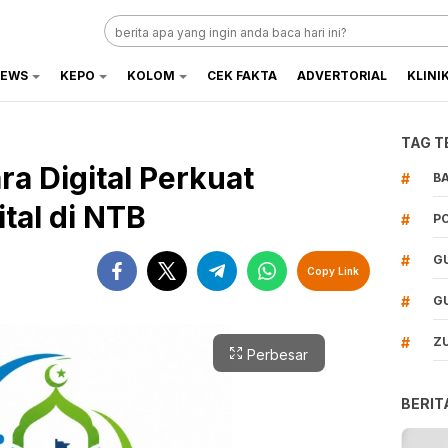
EWS
KEPO
KOLOM
CEK FAKTA
ADVERTORIAL
KLINI
TAG T
a Digital Perkuat
#
B
tal di NTB
#
P
#
G
Copy Link
#
G
#
Z
Perbesar
BERIT