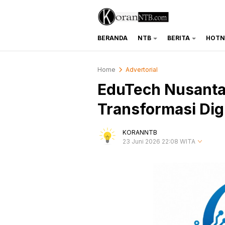
BERANDA
NTB
BERITA
HOTN
koranntb.com
Home
Advertorial
EduTech Nusantar
Transformasi Digi
KORANNTB
23 Juni 2026 22:08 WITA