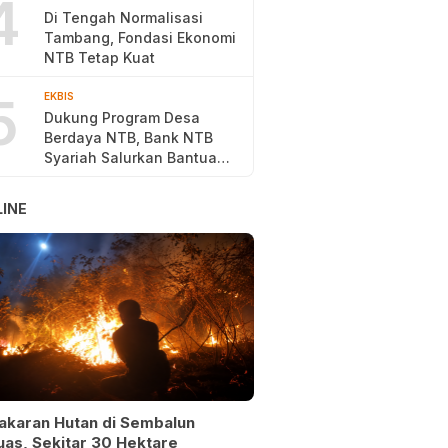
4
Di Tengah Normalisasi
Tambang, Fondasi Ekonomi
NTB Tetap Kuat
5
EKBIS
Dukung Program Desa
Berdaya NTB, Bank NTB
Syariah Salurkan Bantuan
Budidaya Ayam Petelur
INE
akaran Hutan di Sembalun
as, Sekitar 30 Hektare