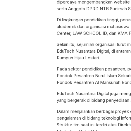
dipercaya mengembangkan website re
serta Anggota DPRD NTB Sudirsah Su
Di lingkungan pendidikan tinggi, per
akademik dan organisasi mahasiswa U
Center, LAW SCHOOL ID, dan KMA FH
Selain itu, sejumlah organisasi turu
EduTech Nusantara Digital, di ant
Rumpun Hijau Lestari.
Pada sektor pendidikan pesantren, pe
Pondok Pesantren Nurul Islam Sekarb
Pondok Pesantren Al Mansuriah Bond
EduTech Nusantara Digital juga men
yang bergerak di bidang penyediaan 
Dalam menjalankan berbagai proyek di
pengalaman di bidang teknologi info
Struktur tim saat ini terdiri atas Dir