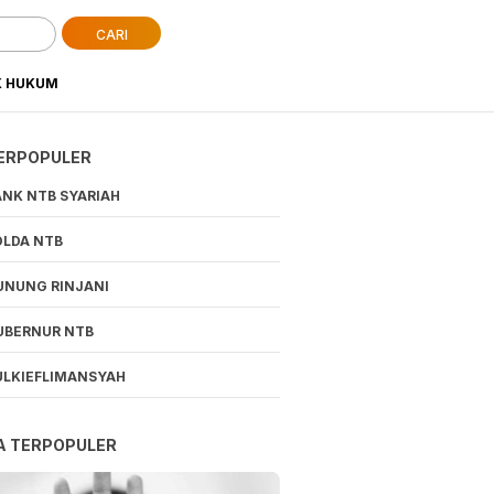
CARI
K HUKUM
ERPOPULER
ANK NTB SYARIAH
OLDA NTB
UNUNG RINJANI
UBERNUR NTB
ULKIEFLIMANSYAH
A TERPOPULER