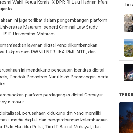
smi Wakil Ketua Komisi X DPR RI Lalu Hadrian Irfani
Ter
janto.
usahaan ini juga terlibat dalam pengembangan platform
niversitas Mataram, seperti Criminal Law Study
ISIP Universitas Mataram.
t memanfaatkan layanan digital yang dikembangkan
aranya Lakpesdam PWNU NTB, IKA PMII NTB, dan
rusahaan ini mendukung penguatan identitas digital
ela, Pondok Pesantren Nurul Islah Pegasangan, serta
er.
gembangkan platform perdagangan digital Gomayur
TERKI
sayur mayur.
gitalisasi, perusahaan didukung tim yang memiliki
rmasi, media digital, dan pengembangan kelembagaan.
ektur Rizki Handika Putra, Tim IT Badrul Muhayat, dan