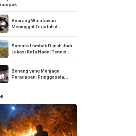
dampak
Seorang Wisatawan
Meninggal Terjatuh di
Tebing Pantai Semeti saat
Selfie
Samara Lombok Dipilih Jadi
Lokasi Rafa Nadal Tennis
Center Pertama di Asia
Tenggara
Benang yang Menjaga
Peradaban: Pringgasela
Menenun Masa Depan NTB
NI