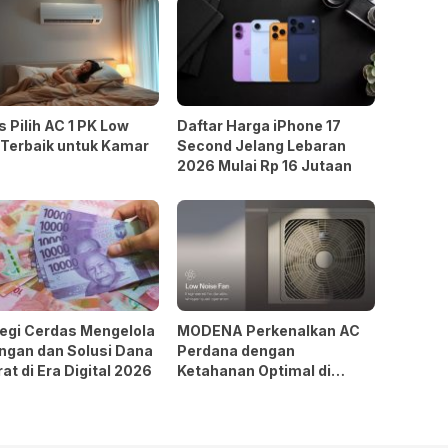
s Pilih AC 1 PK Low
Daftar Harga iPhone 17
 Terbaik untuk Kamar
Second Jelang Lebaran
2026 Mulai Rp 16 Jutaan
tegi Cerdas Mengelola
MODENA Perkenalkan AC
ngan dan Solusi Dana
Perdana dengan
at di Era Digital 2026
Ketahanan Optimal di
Berbagai Kondisi Cuaca