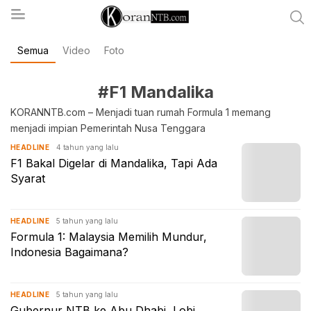
Semua
Video
Foto
koranntb.com
#F1 Mandalika
KORANNTB.com – Menjadi tuan rumah Formula 1 memang
menjadi impian Pemerintah Nusa Tenggara
4 tahun yang lalu
HEADLINE
F1 Bakal Digelar di Mandalika, Tapi Ada
Syarat
5 tahun yang lalu
HEADLINE
Formula 1: Malaysia Memilih Mundur,
Indonesia Bagaimana?
5 tahun yang lalu
HEADLINE
Gubernur NTB ke Abu Dhabi, Lobi