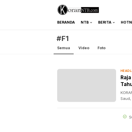
BERANDA
NTB
BERITA
HOTN
koranntb.com
#F1
Semua
Video
Foto
HEADL
Raja
Tah
KORAN
Saud,
S