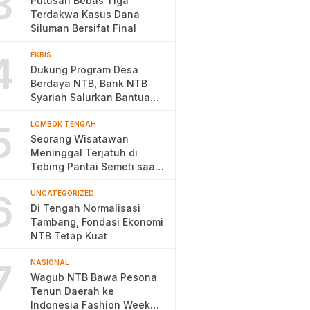
3
Putusan Bebas Tiga
Terdakwa Kasus Dana
Siluman Bersifat Final
4
EKBIS
Dukung Program Desa
Berdaya NTB, Bank NTB
Syariah Salurkan Bantuan
Budidaya Ayam Petelur
5
LOMBOK TENGAH
Seorang Wisatawan
Meninggal Terjatuh di
Tebing Pantai Semeti saat
Selfie
6
UNCATEGORIZED
Di Tengah Normalisasi
Tambang, Fondasi Ekonomi
NTB Tetap Kuat
7
NASIONAL
Wagub NTB Bawa Pesona
Tenun Daerah ke
Indonesia Fashion Week