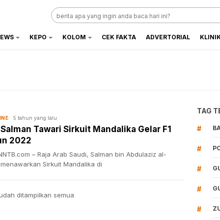
EWS
KEPO
KOLOM
CEK FAKTA
ADVERTORIAL
KLINI
TAG T
5 tahun yang lalu
INE
 Salman Tawari Sirkuit Mandalika Gelar F1
#
B
un 2022
#
P
NTB.com – Raja Arab Saudi, Salman bin Abdulaziz al-
 menawarkan Sirkuit Mandalika di
#
G
#
G
udah ditampilkan semua
#
Z