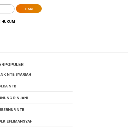
CARI
K HUKUM
ERPOPULER
ANK NTB SYARIAH
OLDA NTB
UNUNG RINJANI
UBERNUR NTB
ULKIEFLIMANSYAH