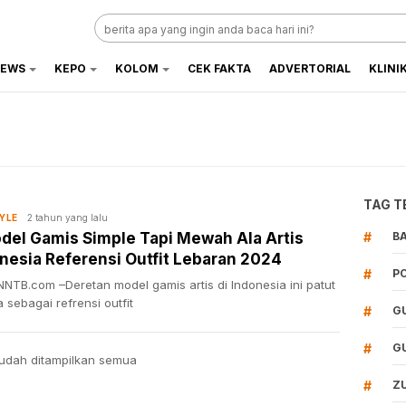
EWS
KEPO
KOLOM
CEK FAKTA
ADVERTORIAL
KLINI
TAG T
2 tahun yang lalu
TYLE
del Gamis Simple Tapi Mewah Ala Artis
#
B
nesia Referensi Outfit Lebaran 2024
#
P
NTB.com –Deretan model gamis artis di Indonesia ini patut
 sebagai refrensi outfit
#
G
#
G
udah ditampilkan semua
#
Z