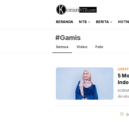
BERANDA
NTB
BERITA
HOTN
koranntb.com
#Gamis
Semua
Video
Foto
LIFES
5 Mo
Indo
KORAN
dicoba
S