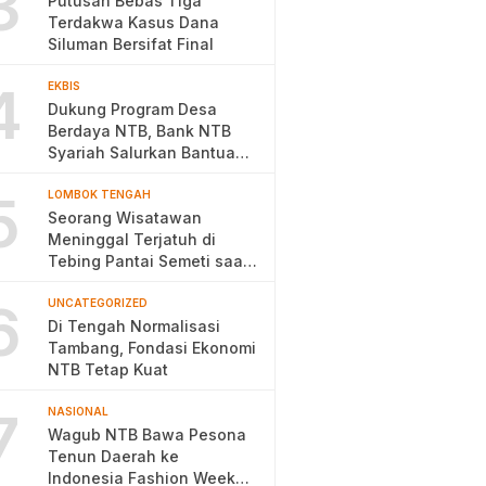
3
Putusan Bebas Tiga
Terdakwa Kasus Dana
Siluman Bersifat Final
4
EKBIS
Dukung Program Desa
Berdaya NTB, Bank NTB
Syariah Salurkan Bantuan
Budidaya Ayam Petelur
5
LOMBOK TENGAH
Seorang Wisatawan
Meninggal Terjatuh di
Tebing Pantai Semeti saat
Selfie
6
UNCATEGORIZED
Di Tengah Normalisasi
Tambang, Fondasi Ekonomi
NTB Tetap Kuat
7
NASIONAL
Wagub NTB Bawa Pesona
Tenun Daerah ke
Indonesia Fashion Week