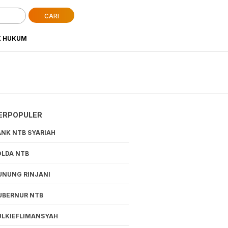
CARI
K HUKUM
ERPOPULER
ANK NTB SYARIAH
OLDA NTB
UNUNG RINJANI
UBERNUR NTB
ULKIEFLIMANSYAH