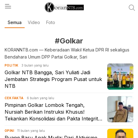
Semua
Video
Foto
koranntb.com
#Golkar
KORANNTB.com — Keberadaan Wakil Ketua DPR RI sekaligus
Bendahara Umum DPP Partai Golkar, Sari
3 bulan yang lalu
POLITIK
Golkar NTB Bangga, Sari Yuliati Jadi
Jembatan Strategis Program Pusat untuk
NTB
6 bulan yang lalu
CEK FAKTA
Pimpinan Golkar Lombok Tengah,
Nursiah Berikan Instruksi Khusus!
Tekankan Konsolidasi dan Pakta Integritas
Kader
11 bulan yang lalu
OPINI
Ruang Baru Anak Muda: Dari Aktivisme