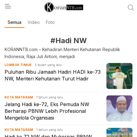
Semua
Video
Foto
koranntb.com
#Hadi NW
KORANNTB.com – Kehadiran Menteri Kehutanan Republik
Indonesia, Raja Juli Antoni, menjadi
5 bulan yang lalu
LOMBOK TIMUR
Puluhan Ribu Jamaah Hadiri HADI ke-73
NW, Menteri Kehutanan Turut Hadir
1 tahun yang lalu
KOTA MATARAM
Jelang Hadi ke-72, Eks Pemuda NW
Berharap PBNW Lebih Profesional
Mengelola Organisasi
1 tahun yang lalu
KOTA MATARAM
Hadi ke 72 NW dan Mukernas PBNW