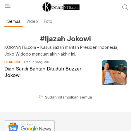
Semua
Video
Foto
koranntb.com
#Ijazah Jokowi
KORANNTB.com – Kasus ijazah mantan Presiden Indonesia,
Joko Widodo mencuat akhir-akhir ini.
1 tahun yang lalu
HEADLINE
Dian Sandi Bantah Dituduh Buzzer
Jokowi
Sudah ditampilkan semua