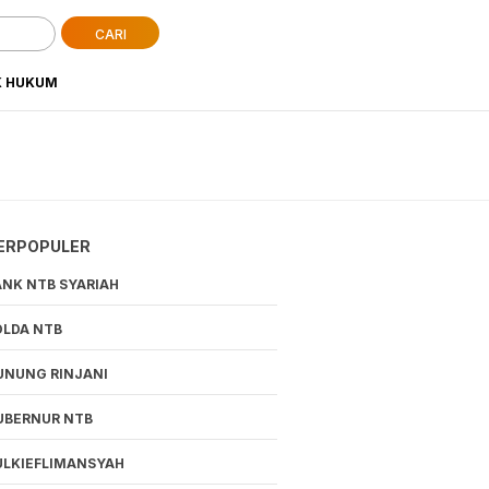
CARI
K HUKUM
ERPOPULER
ANK NTB SYARIAH
OLDA NTB
UNUNG RINJANI
UBERNUR NTB
ULKIEFLIMANSYAH