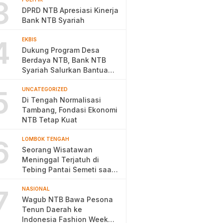
3
DPRD NTB Apresiasi Kinerja
Bank NTB Syariah
4
EKBIS
Dukung Program Desa
Berdaya NTB, Bank NTB
Syariah Salurkan Bantuan
Budidaya Ayam Petelur
5
UNCATEGORIZED
Di Tengah Normalisasi
Tambang, Fondasi Ekonomi
NTB Tetap Kuat
6
LOMBOK TENGAH
Seorang Wisatawan
Meninggal Terjatuh di
Tebing Pantai Semeti saat
Selfie
7
NASIONAL
Wagub NTB Bawa Pesona
Tenun Daerah ke
Indonesia Fashion Week