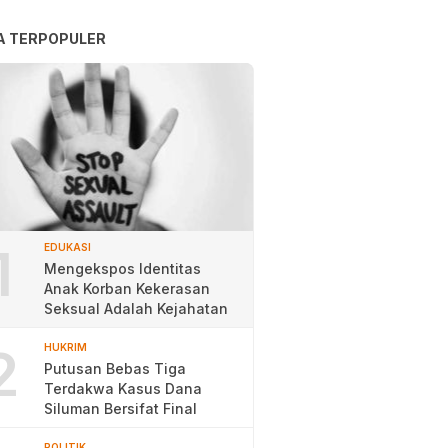
A TERPOPULER
1
EDUKASI
Mengekspos Identitas
Anak Korban Kekerasan
Seksual Adalah Kejahatan
2
HUKRIM
Putusan Bebas Tiga
Terdakwa Kasus Dana
Siluman Bersifat Final
POLITIK