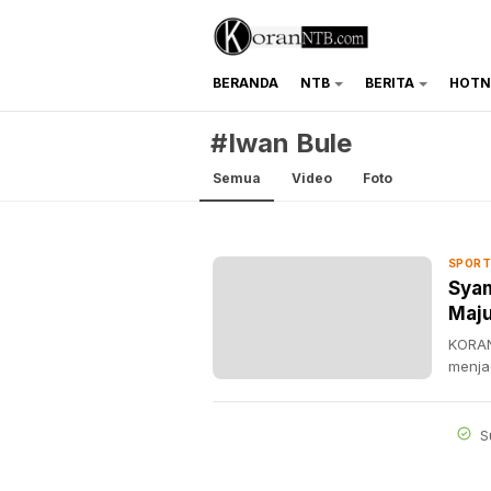
BERANDA
NTB
BERITA
HOTN
koranntb.com
#Iwan Bule
Semua
Video
Foto
SPORT
Syam
Maju
KORAN
menja
S