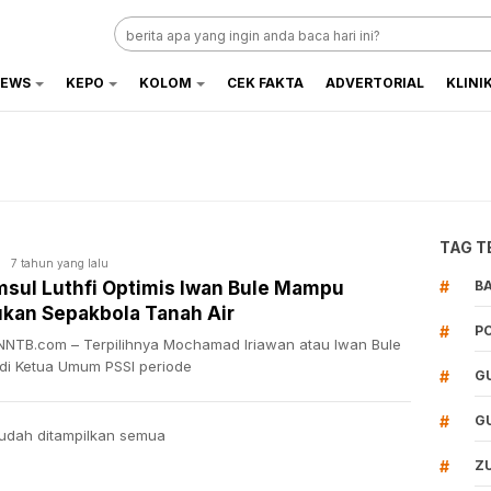
EWS
KEPO
KOLOM
CEK FAKTA
ADVERTORIAL
KLINI
TAG T
7 tahun yang lalu
sul Luthfi Optimis Iwan Bule Mampu
#
B
kan Sepakbola Tanah Air
#
P
NTB.com – Terpilihnya Mochamad Iriawan atau Iwan Bule
di Ketua Umum PSSI periode
#
G
#
G
udah ditampilkan semua
#
Z