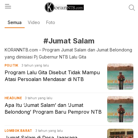
Semua
Video
Foto
koranntb.com
#Jumat Salam
KORANNTB.com – Program Jumat Salam dan Jumat Belondong
yang diinisiasi Pj Gubernur NTB Lalu Gita
3 tahun yang lalu
POLITIK
Program Lalu Gita Disebut Tidak Mampu
Atasi Persoalan Mendasar di NTB
3 tahun yang lalu
HEADLINE
Apa Itu ‘Jumat Salam’ dan ‘Jumat
Belondong’ Program Baru Pemprov NTB
3 tahun yang lalu
LOMBOK BARAT
Jumat Salam di Desa Jagaraga,