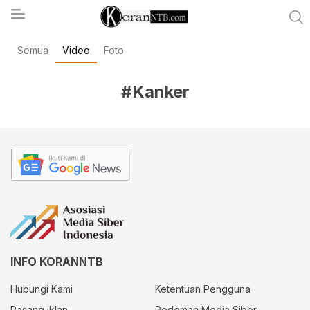
Semua
Video
Foto
koranntb.com
#Kanker
INFO KORANNTB
Hubungi Kami
Ketentuan Pengguna
Pasang Iklan
Pedoman Media Siber