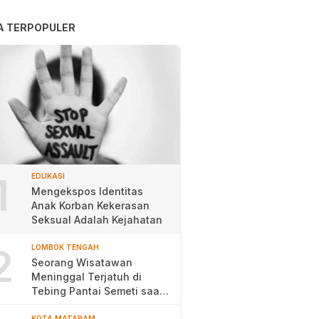
A TERPOPULER
1
EDUKASI
Mengekspos Identitas
Anak Korban Kekerasan
Seksual Adalah Kejahatan
2
LOMBOK TENGAH
Seorang Wisatawan
Meninggal Terjatuh di
Tebing Pantai Semeti saat
Selfie
KOTA MATARAM