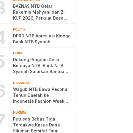
3
BAZNAS NTB Gelar
Rakernis Mahyani dan Z-
KUP 2026, Perkuat Desa
Berdaya
4
POLITIK
DPRD NTB Apresiasi Kinerja
Bank NTB Syariah
5
EKBIS
Dukung Program Desa
Berdaya NTB, Bank NTB
Syariah Salurkan Bantuan
Budidaya Ayam Petelur
6
NASIONAL
Wagub NTB Bawa Pesona
Tenun Daerah ke
Indonesia Fashion Week
2026
7
HUKRIM
Putusan Bebas Tiga
Terdakwa Kasus Dana
Siluman Bersifat Final