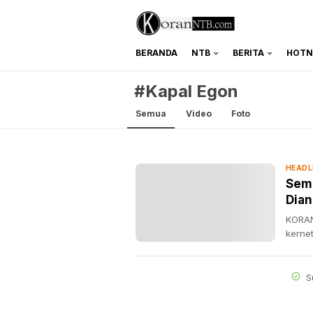
BERANDA
NTB
BERITA
HOTN
koranntb.com
#Kapal Egon
Semua
Video
Foto
HEADL
Semp
Dian
KORAN
kerne
S