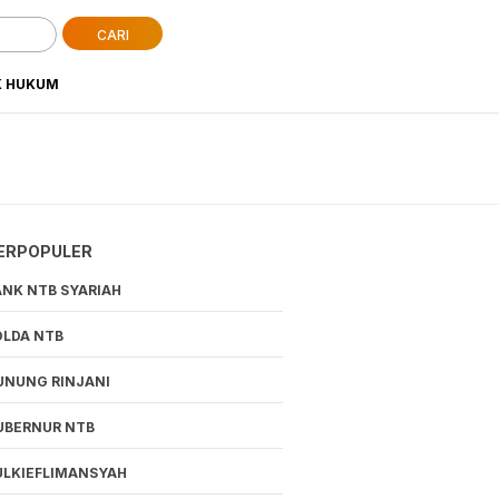
CARI
K HUKUM
ERPOPULER
ANK NTB SYARIAH
OLDA NTB
UNUNG RINJANI
UBERNUR NTB
ULKIEFLIMANSYAH