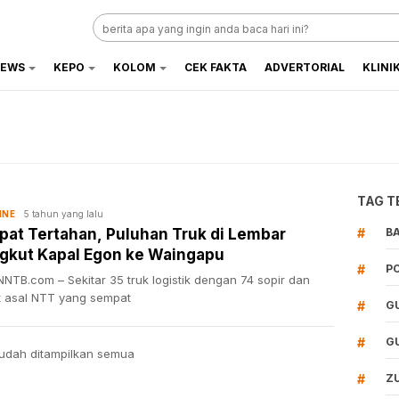
EWS
KEPO
KOLOM
CEK FAKTA
ADVERTORIAL
KLINI
TAG T
5 tahun yang lalu
INE
at Tertahan, Puluhan Truk di Lembar
#
B
gkut Kapal Egon ke Waingapu
#
P
NTB.com – Sekitar 35 truk logistik dengan 74 sopir dan
t asal NTT yang sempat
#
G
#
G
udah ditampilkan semua
#
Z