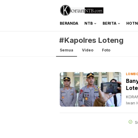
BERANDA
NTB
BERITA
HOTN
koranntb.com
#Kapolres Loteng
Semua
Video
Foto
LOMBO
Bany
Lote
KORAN
Iwan 
S