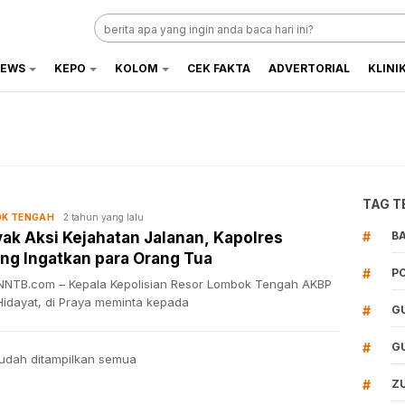
EWS
KEPO
KOLOM
CEK FAKTA
ADVERTORIAL
KLINI
TAG T
2 tahun yang lalu
K TENGAH
ak Aksi Kejahatan Jalanan, Kapolres
#
B
ng Ingatkan para Orang Tua
#
P
NTB.com – Kepala Kepolisian Resor Lombok Tengah AKBP
Hidayat, di Praya meminta kepada
#
G
#
G
udah ditampilkan semua
#
Z