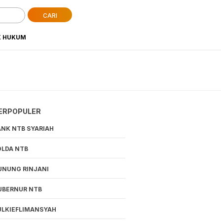
CARI
K HUKUM
ERPOPULER
ANK NTB SYARIAH
OLDA NTB
UNUNG RINJANI
UBERNUR NTB
ULKIEFLIMANSYAH