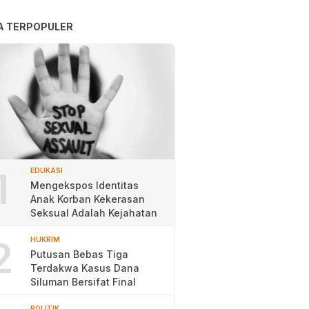
A TERPOPULER
1
EDUKASI
Mengekspos Identitas
Anak Korban Kekerasan
Seksual Adalah Kejahatan
2
HUKRIM
Putusan Bebas Tiga
Terdakwa Kasus Dana
Siluman Bersifat Final
POLITIK