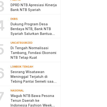
3
DPRD NTB Apresiasi Kinerja
Bank NTB Syariah
4
EKBIS
Dukung Program Desa
Berdaya NTB, Bank NTB
Syariah Salurkan Bantuan
Budidaya Ayam Petelur
5
UNCATEGORIZED
Di Tengah Normalisasi
Tambang, Fondasi Ekonomi
NTB Tetap Kuat
6
LOMBOK TENGAH
Seorang Wisatawan
Meninggal Terjatuh di
Tebing Pantai Semeti saat
Selfie
7
NASIONAL
Wagub NTB Bawa Pesona
Tenun Daerah ke
Indonesia Fashion Week