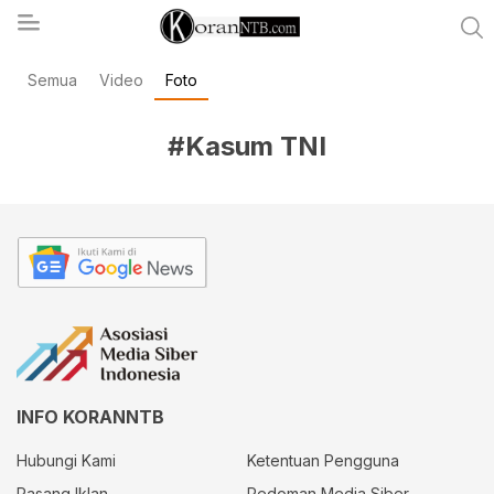
Semua
Video
Foto
koranntb.com
#Kasum TNI
INFO KORANNTB
Hubungi Kami
Ketentuan Pengguna
Pasang Iklan
Pedoman Media Siber