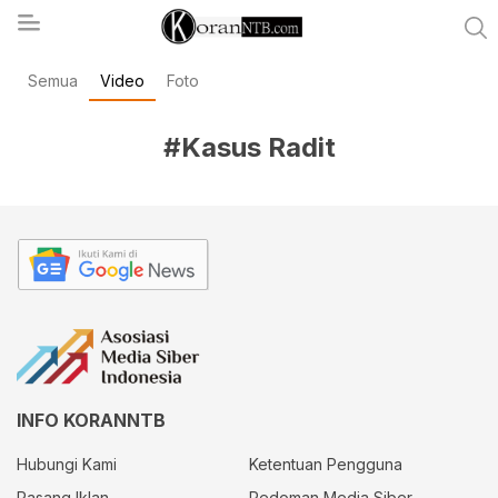
Semua
Video
Foto
koranntb.com
#Kasus Radit
INFO KORANNTB
Hubungi Kami
Ketentuan Pengguna
Pasang Iklan
Pedoman Media Siber