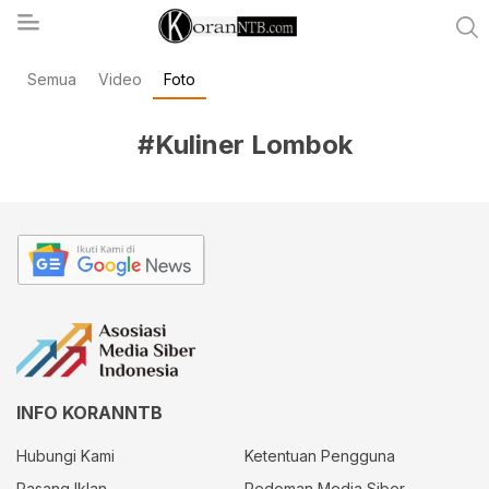
Semua
Video
Foto
koranntb.com
#Kuliner Lombok
INFO KORANNTB
Hubungi Kami
Ketentuan Pengguna
Pasang Iklan
Pedoman Media Siber