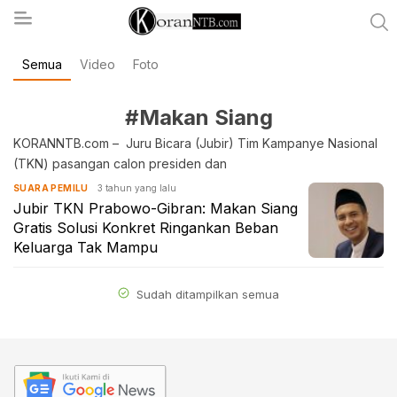
Semua
Video
Foto
koranntb.com
#Makan Siang
KORANNTB.com – Juru Bicara (Jubir) Tim Kampanye Nasional
(TKN) pasangan calon presiden dan
3 tahun yang lalu
SUARA PEMILU
Jubir TKN Prabowo-Gibran: Makan Siang
Gratis Solusi Konkret Ringankan Beban
Keluarga Tak Mampu
Sudah ditampilkan semua