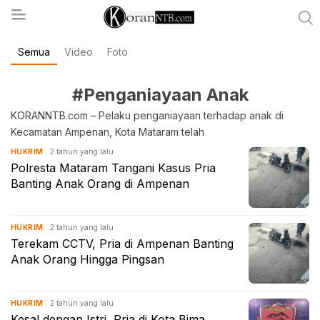
Semua
Video
Foto
koranntb.com
#Penganiayaan Anak
KORANNTB.com – Pelaku penganiayaan terhadap anak di
Kecamatan Ampenan, Kota Mataram telah
2 tahun yang lalu
HUKRIM
Polresta Mataram Tangani Kasus Pria
Banting Anak Orang di Ampenan
2 tahun yang lalu
HUKRIM
Terekam CCTV, Pria di Ampenan Banting
Anak Orang Hingga Pingsan
2 tahun yang lalu
HUKRIM
Kesal dengan Istri, Pria di Kota Bima