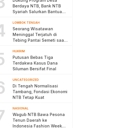
3
Dukung Program Desa
Berdaya NTB, Bank NTB
Syariah Salurkan Bantuan
Budidaya Ayam Petelur
4
LOMBOK TENGAH
Seorang Wisatawan
Meninggal Terjatuh di
Tebing Pantai Semeti saat
Selfie
5
HUKRIM
Putusan Bebas Tiga
Terdakwa Kasus Dana
Siluman Bersifat Final
6
UNCATEGORIZED
Di Tengah Normalisasi
Tambang, Fondasi Ekonomi
NTB Tetap Kuat
7
NASIONAL
Wagub NTB Bawa Pesona
Tenun Daerah ke
Indonesia Fashion Week