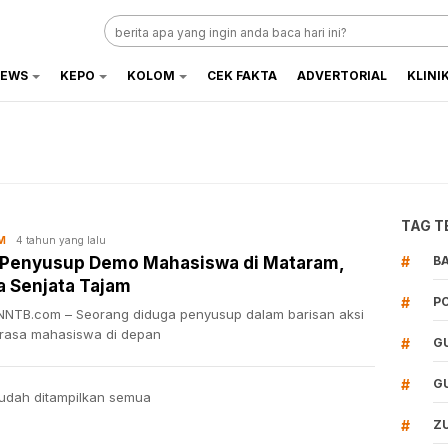
EWS
KEPO
KOLOM
CEK FAKTA
ADVERTORIAL
KLINI
TAG T
4 tahun yang lalu
M
 Penyusup Demo Mahasiswa di Mataram,
#
B
 Senjata Tajam
#
P
NTB.com – Seorang diduga penyusup dalam barisan aksi
 rasa mahasiswa di depan
#
G
#
G
udah ditampilkan semua
#
Z