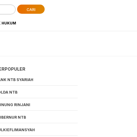
CARI
K HUKUM
ERPOPULER
ANK NTB SYARIAH
OLDA NTB
UNUNG RINJANI
UBERNUR NTB
ULKIEFLIMANSYAH