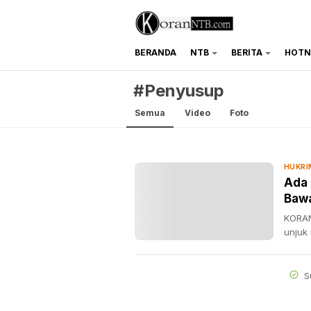
BERANDA
NTB
BERITA
HOTN
koranntb.com
#Penyusup
Semua
Video
Foto
HUKRI
Ada
Bawa
KORAN
unjuk
S