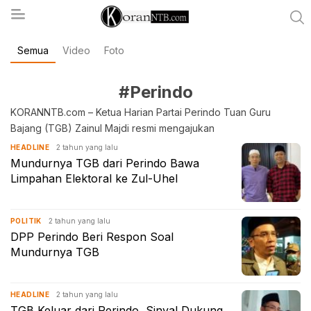
Semua
Video
Foto
koranntb.com
#Perindo
KORANNTB.com – Ketua Harian Partai Perindo Tuan Guru
Bajang (TGB) Zainul Majdi resmi mengajukan
2 tahun yang lalu
HEADLINE
Mundurnya TGB dari Perindo Bawa
Limpahan Elektoral ke Zul-Uhel
2 tahun yang lalu
POLITIK
DPP Perindo Beri Respon Soal
Mundurnya TGB
2 tahun yang lalu
HEADLINE
TGB Keluar dari Perindo, Sinyal Dukung