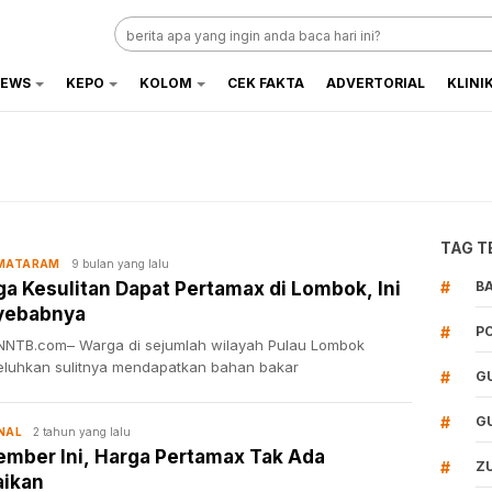
EWS
KEPO
KOLOM
CEK FAKTA
ADVERTORIAL
KLINI
TAG T
9 bulan yang lalu
 MATARAM
a Kesulitan Dapat Pertamax di Lombok, Ini
#
B
yebabnya
#
P
NTB.com– Warga di sejumlah wilayah Pulau Lombok
luhkan sulitnya mendapatkan bahan bakar
#
G
#
G
2 tahun yang lalu
NAL
mber Ini, Harga Pertamax Tak Ada
#
Z
aikan