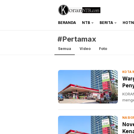
BERANDA
NTB
BERITA
HOTN
koranntb.com
#Pertamax
Semua
Video
Foto
KOTA
Warg
Pen
KORAN
menge
NASIO
Nove
Ken