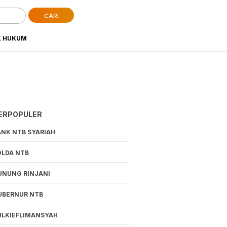
CARI
K HUKUM
ERPOPULER
ANK NTB SYARIAH
OLDA NTB
UNUNG RINJANI
UBERNUR NTB
ULKIEFLIMANSYAH