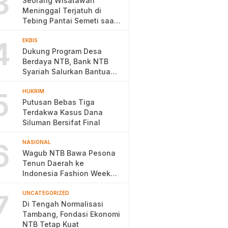
3
Seorang Wisatawan
Meninggal Terjatuh di
Tebing Pantai Semeti saat
Selfie
4
EKBIS
Dukung Program Desa
Berdaya NTB, Bank NTB
Syariah Salurkan Bantuan
Budidaya Ayam Petelur
5
HUKRIM
Putusan Bebas Tiga
Terdakwa Kasus Dana
Siluman Bersifat Final
6
NASIONAL
Wagub NTB Bawa Pesona
Tenun Daerah ke
Indonesia Fashion Week
2026
7
UNCATEGORIZED
Di Tengah Normalisasi
Tambang, Fondasi Ekonomi
NTB Tetap Kuat