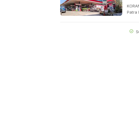
KORAN
Patra
S