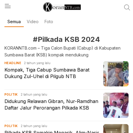
Semua
Video
Foto
koranntb.com
#Pilkada KSB 2024
KORANNTB.com – Tiga Calon Bupati (Cabup) di Kabupaten
Sumbawa Barat (KSB) kompak mendukung
2 tahun yang lalu
HEADLINE
Kompak, Tiga Cabup Sumbawa Barat
Dukung Zul-Uhel di Pilgub NTB
2 tahun yang lalu
POLITIK
Didukung Relawan Gibran, Nur-Ramdhan
Daftar Jalur Perorangan Pilkada KSB
2 tahun yang lalu
POLITIK
Pilkada KSB Semakin Menarik, Alim-Nasir