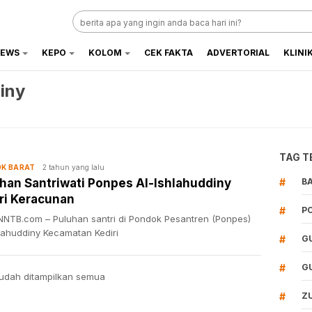
EWS
KEPO
KOLOM
CEK FAKTA
ADVERTORIAL
KLINI
iny
TAG T
2 tahun yang lalu
K BARAT
han Santriwati Ponpes Al-Ishlahuddiny
#
B
ri Keracunan
#
P
NTB.com – Puluhan santri di Pondok Pesantren (Ponpes)
hlahuddiny Kecamatan Kediri
#
G
#
G
udah ditampilkan semua
#
Z