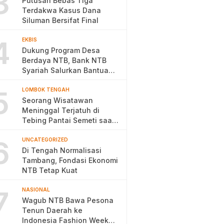
3
Putusan Bebas Tiga
Terdakwa Kasus Dana
Siluman Bersifat Final
4
EKBIS
Dukung Program Desa
Berdaya NTB, Bank NTB
Syariah Salurkan Bantuan
Budidaya Ayam Petelur
5
LOMBOK TENGAH
Seorang Wisatawan
Meninggal Terjatuh di
Tebing Pantai Semeti saat
Selfie
6
UNCATEGORIZED
Di Tengah Normalisasi
Tambang, Fondasi Ekonomi
NTB Tetap Kuat
7
NASIONAL
Wagub NTB Bawa Pesona
Tenun Daerah ke
Indonesia Fashion Week