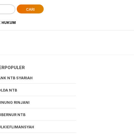
CARI
K HUKUM
ERPOPULER
ANK NTB SYARIAH
OLDA NTB
UNUNG RINJANI
UBERNUR NTB
ULKIEFLIMANSYAH