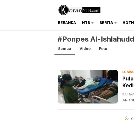
BERANDA
NTB
BERITA
HOTN
koranntb.com
#Ponpes Al-Ishlahudd
Semua
Video
Foto
LOMBO
Pulu
Kedi
KORAN
Al-Is
S