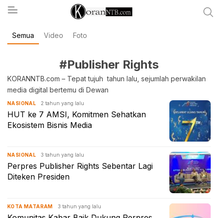
Semua
Video
Foto
koranntb.com
#Publisher Rights
KORANNTB.com – Tepat tujuh tahun lalu, sejumlah perwakilan
media digital bertemu di Dewan
2 tahun yang lalu
NASIONAL
HUT ke 7 AMSI, Komitmen Sehatkan
Ekosistem Bisnis Media
3 tahun yang lalu
NASIONAL
Perpres Publisher Rights Sebentar Lagi
Diteken Presiden
3 tahun yang lalu
KOTA MATARAM
Komunitas Kabar Baik Dukung Perpres