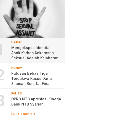
1
EDUKASI
Mengekspos Identitas
Anak Korban Kekerasan
Seksual Adalah Kejahatan
2
HUKRIM
Putusan Bebas Tiga
Terdakwa Kasus Dana
Siluman Bersifat Final
3
POLITIK
DPRD NTB Apresiasi Kinerja
Bank NTB Syariah
UNCATEGORIZED