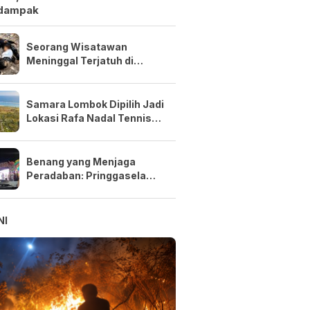
dampak
Seorang Wisatawan
Meninggal Terjatuh di
Tebing Pantai Semeti saat
Selfie
Samara Lombok Dipilih Jadi
Lokasi Rafa Nadal Tennis
Center Pertama di Asia
Tenggara
Benang yang Menjaga
Peradaban: Pringgasela
Menenun Masa Depan NTB
NI