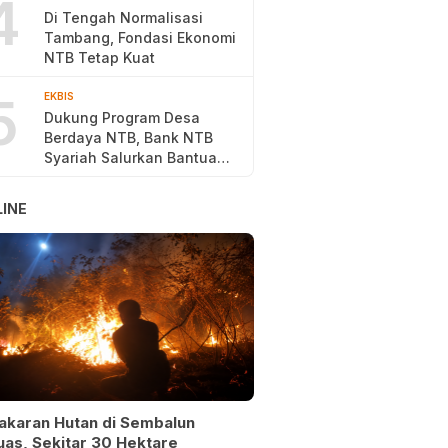
4
Di Tengah Normalisasi
Tambang, Fondasi Ekonomi
NTB Tetap Kuat
5
EKBIS
Dukung Program Desa
Berdaya NTB, Bank NTB
Syariah Salurkan Bantuan
Budidaya Ayam Petelur
INE
akaran Hutan di Sembalun
as, Sekitar 30 Hektare