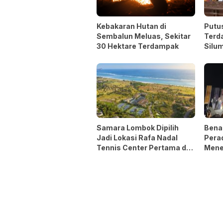
Kebakaran Hutan di
Putu
Sembalun Meluas, Sekitar
Terd
30 Hektare Terdampak
Silum
Samara Lombok Dipilih
Bena
Jadi Lokasi Rafa Nadal
Pera
Tennis Center Pertama di
Mene
Asia Tenggara