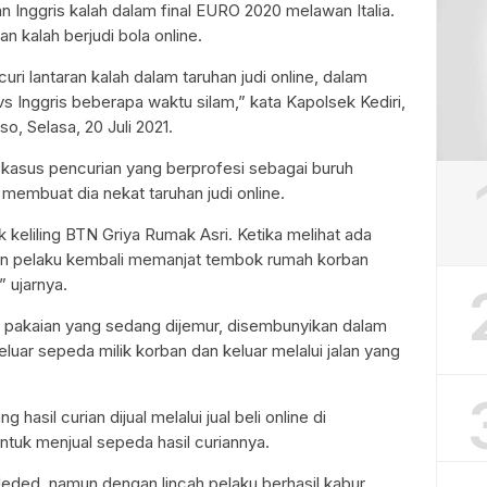
ran Inggris kalah dalam final EURO 2020 melawan Italia.
n kalah berjudi bola online.
i lantaran kalah dalam taruhan judi online, dalam
ia vs Inggris beberapa waktu silam,” kata Kapolsek Kediri,
o, Selasa, 20 Juli 2021.
s kasus pencurian yang berprofesi sebagai buruh
membuat dia nekat taruhan judi online.
eliling BTN Griya Rumak Asri. Ketika melihat ada
an pelaku kembali memanjat tembok rumah korban
” ujarnya.
pakaian yang sedang dijemur, disembunyikan dalam
uar sepeda milik korban dan keluar melalui jalan yang
 hasil curian dijual melalui jual beli online di
tuk menjual sepeda hasil curiannya.
ded, namun dengan lincah pelaku berhasil kabur.