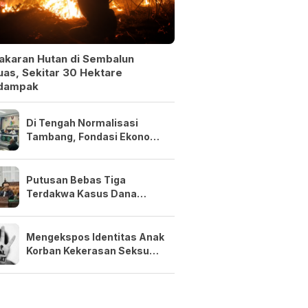
akaran Hutan di Sembalun
as, Sekitar 30 Hektare
dampak
Di Tengah Normalisasi
Tambang, Fondasi Ekonomi
NTB Tetap Kuat
Putusan Bebas Tiga
Terdakwa Kasus Dana
Siluman Bersifat Final
Mengekspos Identitas Anak
Korban Kekerasan Seksual
Adalah Kejahatan