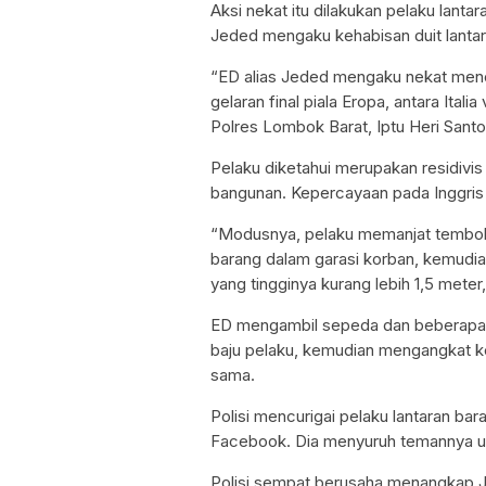
Aksi nekat itu dilakukan pelaku lanta
Jeded mengaku kehabisan duit lantara
“ED alias Jeded mengaku nekat mencur
gelaran final piala Eropa, antara Ital
Polres Lombok Barat, Iptu Heri Santos
Pelaku diketahui merupakan residivi
bangunan. Kepercayaan pada Inggris 
“Modusnya, pelaku memanjat tembok k
barang dalam garasi korban, kemudi
yang tingginya kurang lebih 1,5 meter,
ED mengambil sepeda dan beberapa 
baju pelaku, kemudian mengangkat kel
sama.
Polisi mencurigai pelaku lantaran barang
Facebook. Dia menyuruh temannya un
Polisi sempat berusaha menangkap Je