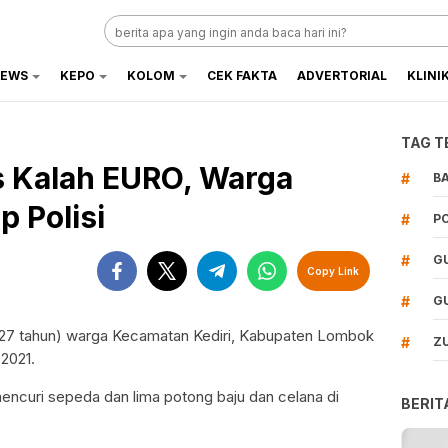
EWS
KEPO
KOLOM
CEK FAKTA
ADVERTORIAL
KLINI
TAG T
s Kalah EURO, Warga
#
B
 Polisi
#
P
#
G
Copy Link
#
G
(27 tahun) warga Kecamatan Kediri, Kabupaten Lombok
#
Z
 2021.
 mencuri sepeda dan lima potong baju dan celana di
BERIT