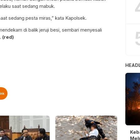
pelaku saat sedang mabuk.
aat sedang pesta miras,” kata Kapolsek.
endekam di balik jeruji besi, sembari menyesali
n.
(
red)
HEADL
ink
Keb
Melu