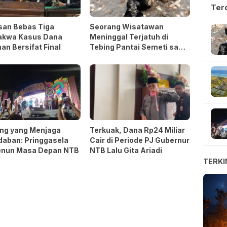
Ter
san Bebas Tiga
Seorang Wisatawan
akwa Kasus Dana
Meninggal Terjatuh di
an Bersifat Final
Tebing Pantai Semeti saat
Selfie
ng yang Menjaga
Terkuak, Dana Rp24 Miliar
daban: Pringgasela
Cair di Periode PJ Gubernur
nun Masa Depan NTB
NTB Lalu Gita Ariadi
TERKI