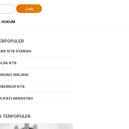
CARI
K HUKUM
ERPOPULER
ANK NTB SYARIAH
OLDA NTB
UNUNG RINJANI
UBERNUR NTB
ULKIEFLIMANSYAH
A TERPOPULER