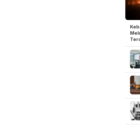
Keb
Melu
Ter