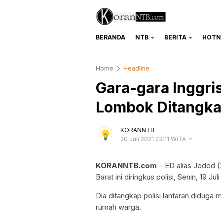
BERANDA
NTB
BERITA
HOTN
koranntb.com
Home
Headline
Gara-gara Inggri
Lombok Ditangkap
KORANNTB
20 Juli 2021 23:11 WITA
KORANNTB.com
– ED alias Jeded 
Barat ini diringkus polisi, Senin, 19 Juli
Dia ditangkap polisi lantaran diduga
rumah warga.