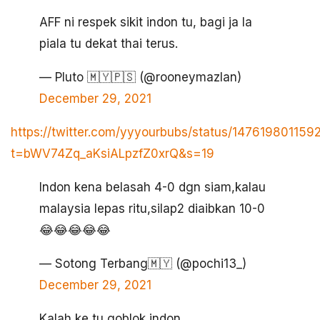
AFF ni respek sikit indon tu, bagi ja la
piala tu dekat thai terus.
— Pluto 🇲🇾🇵🇸 (@rooneymazlan)
December 29, 2021
https://twitter.com/yyyourbubs/status/14761980115
t=bWV74Zq_aKsiALpzfZ0xrQ&s=19
Indon kena belasah 4-0 dgn siam,kalau
malaysia lepas ritu,silap2 diaibkan 10-0
😂😂😂😂😂
— Sotong Terbang🇲🇾 (@pochi13_)
December 29, 2021
Kalah ke tu goblok indon