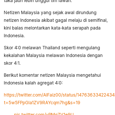
taka jauh lebih unggul tim lawan.
Netizen Malaysia yang sejak awal dirundung
netizen Indonesia akibat gagal melaju di semifinal,
kini balas melontarkan kata-kata serapah pada
Indonesia.
Skor 4:0 melawan Thailand seperti mengulang
kekalahan Malaysia melawan Indonesia dengan
skor 4:1.
Berikut komentar netizen Malaysia mengetahui
Indonesia kalah agregat 4:0:
https://twitter.com/AlFaiz00/status/147636334224
t=5w5FPpGIa1ZV9RAYcqm7hg&s=19
pic.twitter.com/vPMqZV1e9U