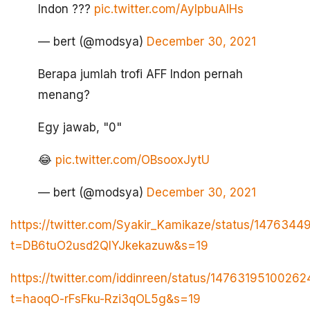
Indon ???
pic.twitter.com/AylpbuAlHs
— bert (@modsya)
December 30, 2021
Berapa jumlah trofi AFF Indon pernah
menang?
Egy jawab, "0"
😂
pic.twitter.com/OBsooxJytU
— bert (@modsya)
December 30, 2021
https://twitter.com/Syakir_Kamikaze/status/14763
t=DB6tuO2usd2QlYJkekazuw&s=19
https://twitter.com/iddinreen/status/1476319510026
t=haoqO-rFsFku-Rzi3qOL5g&s=19