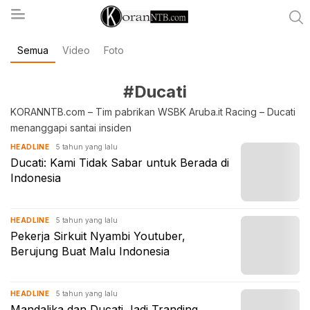
Semua
Video
Foto
koranntb.com
#Ducati
KORANNTB.com – Tim pabrikan WSBK Aruba.it Racing – Ducati
menanggapi santai insiden
5 tahun yang lalu
HEADLINE
Ducati: Kami Tidak Sabar untuk Berada di
Indonesia
5 tahun yang lalu
HEADLINE
Pekerja Sirkuit Nyambi Youtuber,
Berujung Buat Malu Indonesia
5 tahun yang lalu
HEADLINE
Mandalika dan Ducati Jadi Tranding