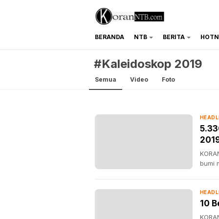
BERANDA
NTB
BERITA
HOTN
koranntb.com
#Kaleidoskop 2019
Semua
Video
Foto
HEADL
5.3
201
KORAN
bumi 
HEADL
10 B
KORAN