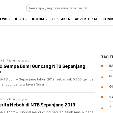
EWS
KEPO
KOLOM
CEK FAKTA
ADVERTORIAL
KLINI
TAG T
7 tahun yang lalu
INE
30 Gempa Bumi Guncang NTB Sepanjang
#
B
9
#
P
NTB.com – Sepanjang tahun 2019, sebanyak 5.330 gempa
mengguncang wilayah Nusa
#
G
#
G
7 tahun yang lalu
INE
erita Heboh di NTB Sepanjang 2019
#
Z
NTB.com – Tinggal menghitung hari lagi telah masuk pada