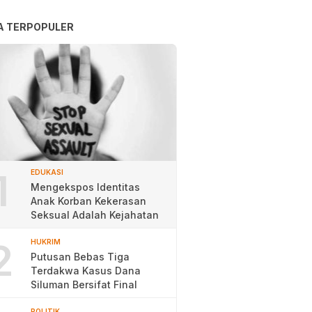
A TERPOPULER
1
EDUKASI
Mengekspos Identitas
Anak Korban Kekerasan
Seksual Adalah Kejahatan
2
HUKRIM
Putusan Bebas Tiga
Terdakwa Kasus Dana
Siluman Bersifat Final
POLITIK