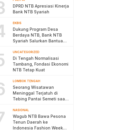
3
DPRD NTB Apresiasi Kinerja
Bank NTB Syariah
4
EKBIS
Dukung Program Desa
Berdaya NTB, Bank NTB
Syariah Salurkan Bantuan
Budidaya Ayam Petelur
5
UNCATEGORIZED
Di Tengah Normalisasi
Tambang, Fondasi Ekonomi
NTB Tetap Kuat
6
LOMBOK TENGAH
Seorang Wisatawan
Meninggal Terjatuh di
Tebing Pantai Semeti saat
Selfie
7
NASIONAL
Wagub NTB Bawa Pesona
Tenun Daerah ke
Indonesia Fashion Week