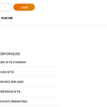
CARI
K HUKUM
ERPOPULER
ANK NTB SYARIAH
OLDA NTB
UNUNG RINJANI
UBERNUR NTB
ULKIEFLIMANSYAH